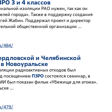
ЗРО
3 и 4 классов
инальной изоляции РАО нужен, так как он
елей города». Также в поддержку создания
ргей Жабин. Поддержал проект и директор
ельной общественной организации ...
s/484/
ердловской и Челябинской
в Новоуральске
оляции радиоактивных отходов был
ед посещением
ПЗРО
состоялся семинар, в
МИ был показан фильм «Убежище для атома».
ске ...
s/479/