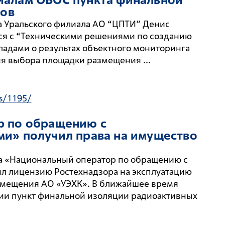
сов
та Уральского филиала АО “ЦПТИ” Денис
я с “Техническими решениями по созданию
кладами о результах объектного мониторинга
ия выбора площадки размещения ...
s/1195/
р по обращению с
и» получил права на имущество
ода «Национальный оператор по обращению с
л лицензию Ростехнадзора на эксплуатацию
азмещения АО «УЭХК». В ближайшее время
сии пункт финальной изоляции радиоактивных