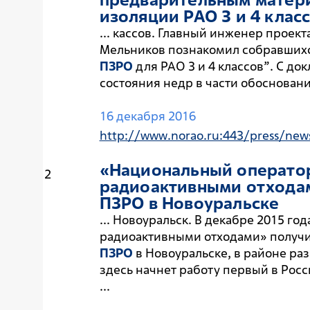
изоляции РАО 3 и 4 клас
... кассов. Главный инженер проек
Мельников познакомил собравшихс
ПЗРО
для РАО 3 и 4 классов”. С до
состояния недр в части обоснован
16 декабря 2016
http://www.norao.ru:443/press/new
«Национальный операто
2
радиоактивными отходам
ПЗРО
в Новоуральске
... Новоуральск. В декабре 2015 г
радиоактивными отходами» получи
ПЗРО
в Новоуральске, в районе р
здесь начнет работу первый в Рос
...