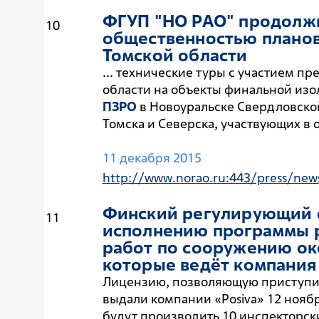
ФГУП "НО РАО" продолжи
10
общественностью плано
Томской области
... технические туры с участием п
области на объекты финальной изо
ПЗРО
в Новоуральске Свердловской
Томска и Северска, участвующих в 
11 декабря 2015
http://www.norao.ru:443/press/new
Финский регулирующий о
11
исполнению программы р
работ по сооружению ок
которые ведёт компания
Лицензию, позволяющую приступит
выдали компании «Posiva» 12 ноябр
будут производить 10 инспекторск