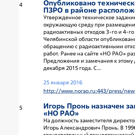
Опубликовано техническ
4
ПЗРО
в районе располож
Утвержденное техническое задание
окружающую среду при размещении
радиоактивных отходов 3-го и 4-го
Челябинской области опубликовано
обращению с радиоактивными отхо
работ. Ранее на сайте «НО РАО» ра
Предложения и замечания к этому 
декабря 2015 года. C...
25 января 2016
http://www.norao.ru:443/press/new
Игорь Пронь назначен з
5
«НО РАО»
На должность заместителя директо
Игорь Александрович Пронь. В 199
государственный технологический