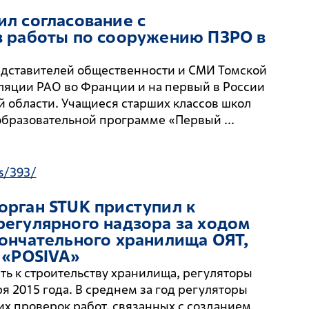
л согласование с
в работы по сооружению
ПЗРО
в
редставителей общественности и СМИ Томской
ляции РАО во Франции и на первый в России
 области. Учащиеся старших классов школ
образовательной программе «Первый ...
s/393/
рган STUK приступил к
егулярного надзора за ходом
ончательного хранилища ОЯТ,
 «POSIVA»
ь к строительству хранилища, регуляторы
я 2015 года. В среднем за год регуляторы
их проверок работ, связанных с созданием