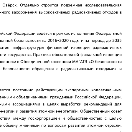
г. Озёрск. Отдельно строится подземная исследовательская
инного захоронения высокоактивных радиоактивных отходов в
ийской Федерации ведётся в рамках исполнения Федеральной
онной безопасности на 2016-2020 годы и на период до 2035
звитие инфраструктуры финальной изоляции радиоактивных
сти государства. Практика обязательной финальной изоляции
репленным в Объединенной конвенции МАГАТЭ «О безопасности
 безопасности обращения с радиоактивными отходами» и
яется постоянно действующим экспертным коллегиальным
венными объединениями, гражданами Российской Федерации,
ьными ассоциациями в целях выработки рекомендаций для
энергии и развития атомной энергетики. Общественный совет
йствия между госкорпорацией и общественностью с целью
е обмену мнениями по вопросам развития атомной отрасли,