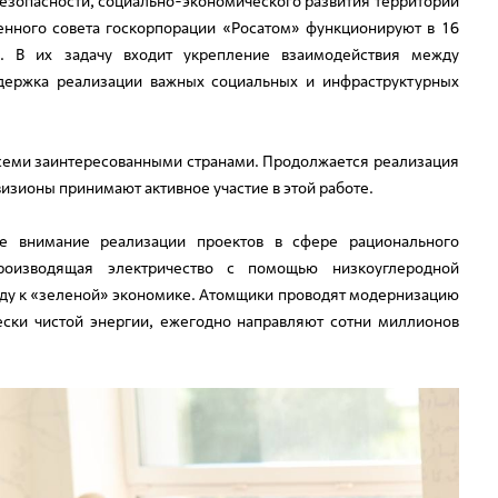
езопасности, социально-экономического развития территорий
нного совета госкорпорации «Росатом» функционируют в 16
и. В их задачу входит укрепление взаимодействия между
ддержка реализации важных социальных и инфраструктурных
 всеми заинтересованными странами. Продолжается реализация
изионы принимают активное участие в этой работе.
е внимание реализации проектов в сфере рационального
производящая электричество с помощью низкоуглеродной
оду к «зеленой» экономике. Атомщики проводят модернизацию
ески чистой энергии, ежегодно направляют сотни миллионов