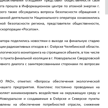
иоактивными отходами» представил общественности свой
чета прошла в Информационном центре по атомной энергии г.
орого также обсуждались вопросы безопасности обращения с
ранной деятельности Национального оператора ознакомились
ной безопасности региона, представители общественности,
Госкорпорации «Росатом».
12
августа
ератора поделились новостями о выходе на финальную стадию
2020
ции радиоактивных отходов в г. Озёрске Челябинской области.
логического мониторинга на строящемся объекте, в том числе
о пункта финальной изоляции в г. Новоуральске Свердловской
тивного диалога с заинтересованными сторонами по вопросам
О РАО», отметил: «Вопросы обеспечения экологической
нашего предприятия. Комплекс постоянно проводимых на
воляет минимизировать воздействие на окружающую среду и
 Новоуральске и создаваемые в Озёрске и Северске пункты
авлены на обеспечение потребностей отрасли, снижение