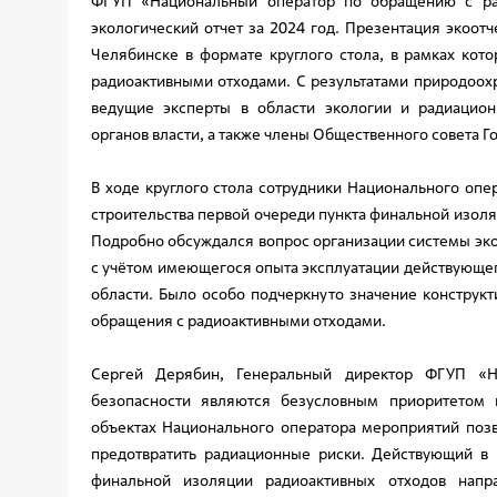
ФГУП «Национальный оператор по обращению с рад
экологический отчет за 2024 год. Презентация экоот
Челябинске в формате круглого стола, в рамках кот
радиоактивными отходами. С результатами природоох
ведущие эксперты в области экологии и радиацион
органов власти, а также члены Общественного совета 
В ходе круглого стола сотрудники Национального оп
строительства первой очереди пункта финальной изоля
Подробно обсуждался вопрос организации системы эко
с учётом имеющегося опыта эксплуатации действующег
области. Было особо подчеркнуто значение конструк
обращения с радиоактивными отходами.
Сергей Дерябин, Генеральный директор ФГУП «Н
безопасности являются безусловным приоритетом 
объектах Национального оператора мероприятий поз
предотвратить радиационные риски. Действующий в
финальной изоляции радиоактивных отходов напр