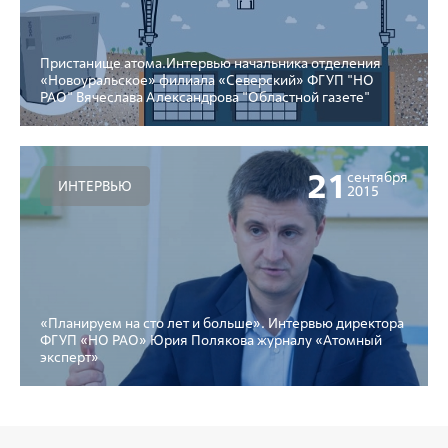
Пристанище атома.Интервью начальника отделения
«Новоуральское» филиала «Северский» ФГУП "НО
РАО" Вячеслава Александрова "Областной газете"
21
сентября
ИНТЕРВЬЮ
2015
«Планируем на сто лет и больше». Интервью директора
ФГУП «НО РАО» Юрия Полякова журналу «Атомный
эксперт»