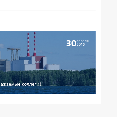
30
апреля
2015
важаемые коллеги!