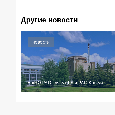
Другие новости
НОВОСТИ
В «НО РАО» учтут РВ и РАО Крыма