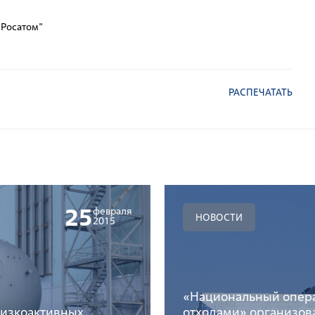
 "Росатом"
РАСПЕЧАТАТЬ
25
февраля
НОВОСТИ
2015
«Национальный опер
низкоактивных
отходами» организов