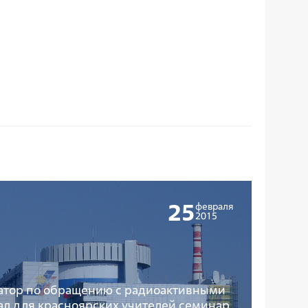
25
февраля
2015
атор по обращению с радиоактивными
ал для красноярских учителей семинар