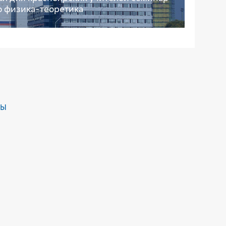
о физика-теоретика
ДЫ