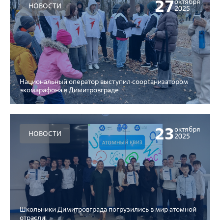
27
октября
НОВОСТИ
2025
Национальный оператор выступил соорганизатором
экомарафона в Димитровграде
23
октября
НОВОСТИ
2025
Школьники Димитровграда погрузились в мир атомной
отрасли