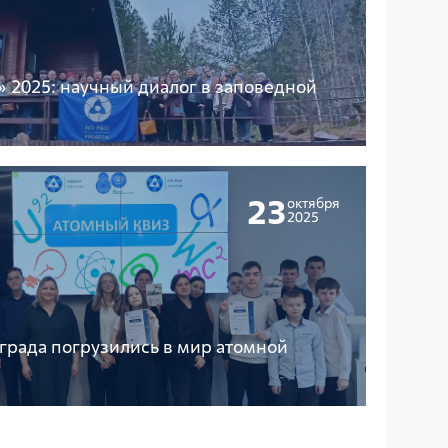
 2025: научный диалог в заповедной
23
октября
2025
рада погрузились в мир атомной