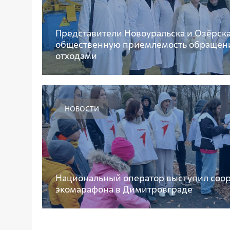
Представители Новоуральска и Озёрск
общественную приемлемость обращен
отходами
НОВОСТИ
Национальный оператор выступил соо
экомарафона в Димитровграде