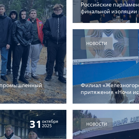
Российские парламен
финальной изоляции 
НОВОСТИ
о-промышленный
Филиал «Железногор
притяжения «Ночи ис
31
октября
НОВОСТИ
2025