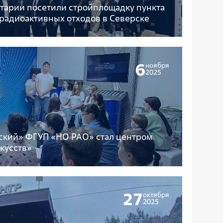
тарии посетили стройплощадку пункта
радиоактивных отходов в Северске
6
ноября
2025
ский» ФГУП «НО РАО» стал центром
кусств»
27
октября
2025