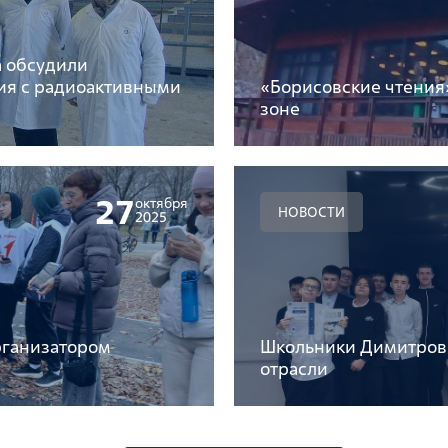
а обсудили
ия с радиоактивными
«Борисовские чтения»
зоне
27
октября
НОВОСТИ
2025
рганизатором
Школьники Димитровг
отрасли