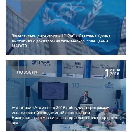
Заместитель директора «НО РАО» Светлана Кукина
выступила с докладом на техническом совещании
МАГАТЭ
1
июня
НОВОСТИ
2016
Участники «Атомэкспо 2016» обсудили программу
исследований в подземной лаборатории
Нижнеканского массива на территории Красноярского
края