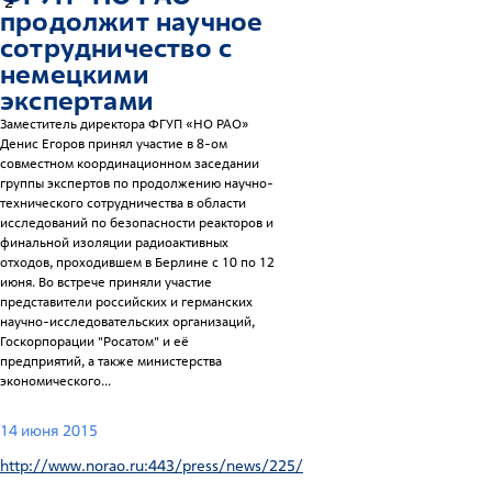
2
продолжит научное
сотрудничество с
немецкими
экспертами
Заместитель директора ФГУП «НО РАО»
Денис Егоров принял участие в 8-ом
совместном координационном заседании
группы экспертов по продолжению научно-
технического сотрудничества в области
исследований по безопасности реакторов и
финальной изоляции радиоактивных
отходов, проходившем в Берлине с 10 по 12
июня. Во встрече приняли участие
представители российских и германских
научно-исследовательских организаций,
Госкорпорации "Росатом" и её
предприятий, а также министерства
экономического...
14 июня 2015
http://www.norao.ru:443/press/news/225/