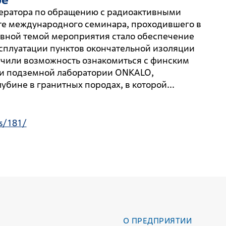
ератора по обращению с радиоактивными
те международного семинара, проходившего в
авной темой мероприятия стало обеспечение
сплуатации пунктов окончательной изоляции
учили возможность ознакомиться с финским
ии подземной лаборатории ONKALO,
бине в гранитных породах, в которой...
s/181/
О ПРЕДПРИЯТИИ