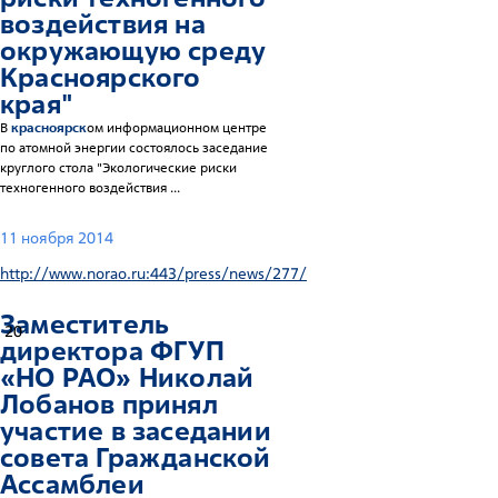
воздействия на
окружающую среду
Красноярск
ого
края"
В
красноярск
ом информационном центре
по атомной энергии состоялось заседание
круглого стола "Экологические риски
техногенного воздействия ...
11 ноября 2014
http://www.norao.ru:443/press/news/277/
Заместитель
20
директора ФГУП
«НО РАО» Николай
Лобанов принял
участие в заседании
совета Гражданской
Ассамблеи