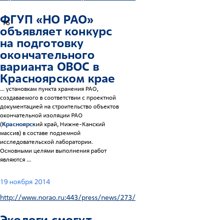
ФГУП «НО РАО»
16
объявляет конкурс
на подготовку
окончательного
варианта ОВОС в
Красноярск
ом крае
... установкам пункта хранения РАО,
создаваемого в соответствии с проектной
документацией на строительство объектов
окончательной изоляции РАО
(
Красноярск
ий край, Нижне-Канский
массив) в составе подземной
исследовательской лаборатории.
Основными целями выполнения работ
являются ...
19 ноября 2014
http://www.norao.ru:443/press/news/273/
Экологи смогут