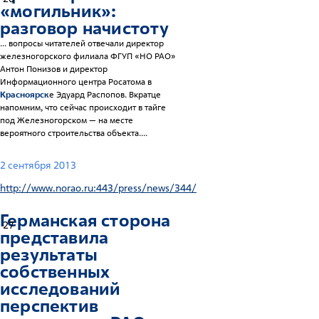
«могильник»:
разговор начистоту
... вопросы читателей отвечали директор
железногорского филиала ФГУП «НО РАО»
Антон Понизов и директор
Информационного центра Росатома в
Красноярск
е Эдуард Распопов. Вкратце
напомним, что сейчас происходит в тайге
под Железногорском — на месте
вероятного строительства объекта....
2 сентября 2013
http://www.norao.ru:443/press/news/344/
Германская сторона
27
представила
результаты
собственных
исследований
перспектив