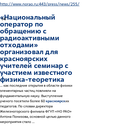
http://www.norao.ru:443/press/news/255/
«Национальный
14
оператор по
обращению с
радиоактивными
отходами»
организовал для
красноярск
их
учителей семинар с
участием известного
физика-теоретика
... как последние открытия в области физики
элементарных частиц повлияли на
фундаментальную науку. Выступление
ученого посетили более 60
красноярск
их
педагогов. По словам директора
Железногорского филиала ФГУП «НО РАО»
Антона Понизова, основной целью данного
мероприятия стало ...