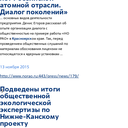
атомной отрасли.
Диалог поколений»
... основных видов деятельности
предприятия. Денис Егоров рассказал об
опыте организации диалога с
общественностью на примере работы «НО
РАО» в
Красноярск
ом крае. Так, перед
проведением общественных слушаний по
материалам обоснования лицензии не
относящегося к ядерным установкам ...
13 ноября 2015
http://www.norao.ru:443/press/news/179/
Подведены итоги
5
общественной
экологической
экспертизы по
Нижне-Канскому
проекту