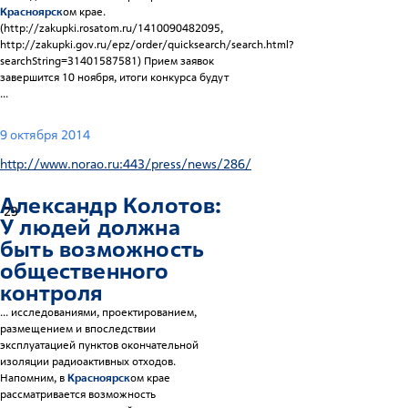
Красноярск
ом крае.
(http://zakupki.rosatom.ru/1410090482095,
http://zakupki.gov.ru/epz/order/quicksearch/search.html?
searchString=31401587581) Прием заявок
завершится 10 ноября, итоги конкурса будут
...
9 октября 2014
http://www.norao.ru:443/press/news/286/
Александр Колотов:
23
У людей должна
быть возможность
общественного
контроля
... исследованиями, проектированием,
размещением и впоследствии
эксплуатацией пунктов окончательной
изоляции радиоактивных отходов.
Напомним, в
Красноярск
ом крае
рассматривается возможность