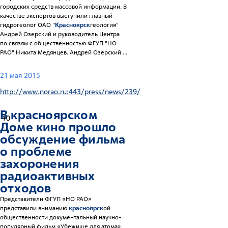
городских средств массовой информации. В
качестве экспертов выступили главный
гидрогеолог ОАО "
Красноярск
геология"
Андрей Озерский и руководитель Центра
по связям с общественностью ФГУП "НО
РАО" Никита Медянцев. Андрей Озерский ...
21 мая 2015
http://www.norao.ru:443/press/news/239/
В
красноярск
ом
10
Доме кино прошло
обсуждение фильма
о проблеме
захоронения
радиоактивных
отходов
Представители ФГУП «НО РАО»
представили вниманию
красноярск
ой
общественности документальный научно-
популярный фильм «Убежище для атома».