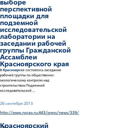
выборе
перспективной
площадки для
подземной
исследовательской
лаборатории на
заседании рабочей
группы Гражданской
Ассамблеи
Красноярск
ого края
В
Красноярск
е состоялось заседание
рабочей группы по общественно-
экологическому контролю над
строительством Подземной
исследовательской ...
26 сентября 2013
http://www.norao.ru:443/press/news/339/
Красноярск
ий
26