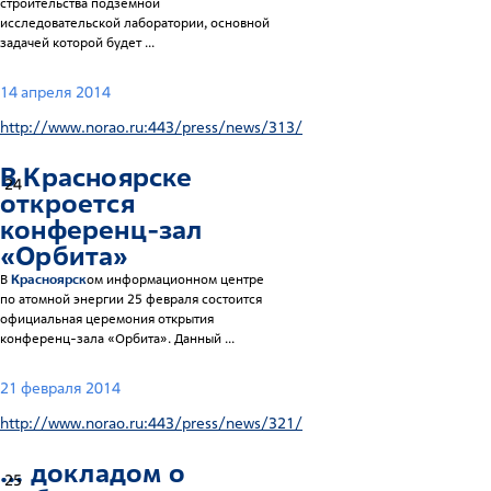
строительства подземной
исследовательской лаборатории, основной
задачей которой будет ...
14 апреля 2014
http://www.norao.ru:443/press/news/313/
В
Красноярск
е
24
откроется
конференц-зал
«Орбита»
В
Красноярск
ом информационном центре
по атомной энергии 25 февраля состоится
официальная церемония открытия
конференц-зала «Орбита». Данный ...
21 февраля 2014
http://www.norao.ru:443/press/news/321/
... докладом о
25