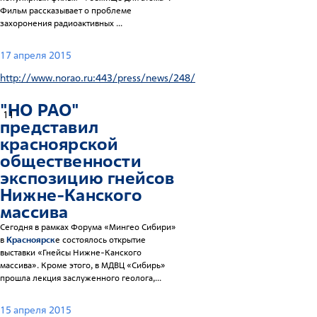
Фильм рассказывает о проблеме
захоронения радиоактивных ...
17 апреля 2015
http://www.norao.ru:443/press/news/248/
"НО РАО"
11
представил
красноярск
ой
общественности
экспозицию гнейсов
Нижне-Канского
массива
Сегодня в рамках Форума «Мингео Сибири»
в
Красноярск
е состоялось открытие
выставки «Гнейсы Нижне-Канского
массива». Кроме этого, в МДВЦ «Сибирь»
прошла лекция заслуженного геолога,...
15 апреля 2015