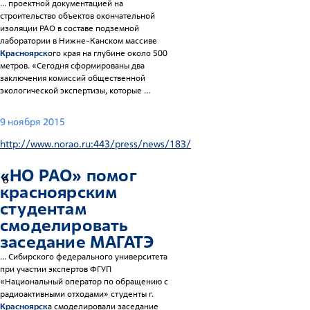
... проектной документацией на
строительство объектов окончательной
изоляции РАО в составе подземной
лаборатории в Нижне-Канском массиве
Красноярск
ого края на глубине около 500
метров. «Сегодня сформированы два
заключения комиссий общественной
экологической экспертизы, которые ...
9 ноября 2015
http://www.norao.ru:443/press/news/183/
«НО РАО» помог
6
красноярск
им
студентам
смоделировать
заседание МАГАТЭ
... Сибирского федерального университета
при участии экспертов ФГУП
«Национальный оператор по обращению с
радиоактивными отходами» студенты г.
Красноярск
а смоделировали заседание