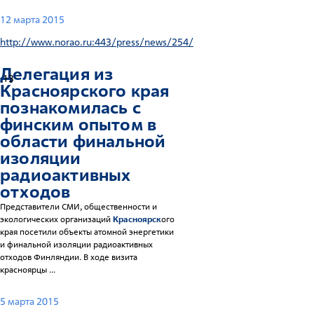
12 марта 2015
http://www.norao.ru:443/press/news/254/
Делегация из
13
Красноярск
ого края
познакомилась с
финским опытом в
области финальной
изоляции
радиоактивных
отходов
Представители СМИ, общественности и
экологических организаций
Красноярск
ого
края посетили объекты атомной энергетики
и финальной изоляции радиоактивных
отходов Финляндии. В ходе визита
красноярцы ...
5 марта 2015