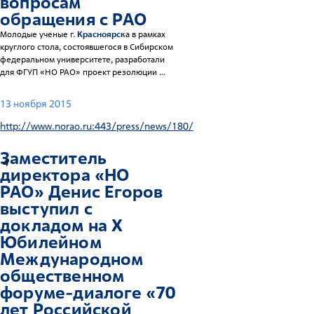
вопросам
обращения с РАО
Молодые ученые г.
Красноярск
а в рамках
круглого стола, состоявшегося в Сибирском
федеральном университете, разработали
для ФГУП «НО РАО» проект резолюции ...
13 ноября 2015
http://www.norao.ru:443/press/news/180/
Заместитель
4
директора «НО
РАО» Денис Егоров
выступил с
докладом на X
Юбилейном
Международном
общественном
форуме-диалоге «70
лет Российской