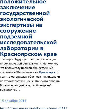
положительное
заключение
государственной
экологической
экспертизы на
сооружение
подземной
исследовательской
лаборатории в
Красноярск
ом крае
... которые будут учтены при реализации
лицензируемой деятельности. Напомним,
что в этом году прошли общественные
слушание в Железногорске
Красноярск
ого
края по материалам обоснования лицензии
на строительство Нижне-Канского объекта.
Большинство участников обсуждений
высказались ...
15 декабря 2015
http://www.norao.ru:443/press/news/478/