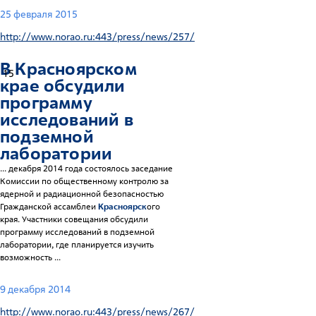
25 февраля 2015
http://www.norao.ru:443/press/news/257/
В
Красноярск
ом
15
крае обсудили
программу
исследований в
подземной
лаборатории
... декабря 2014 года состоялось заседание
Комиссии по общественному контролю за
ядерной и радиационной безопасностью
Гражданской ассамблеи
Красноярск
ого
края. Участники совещания обсудили
программу исследований в подземной
лаборатории, где планируется изучить
возможность ...
9 декабря 2014
http://www.norao.ru:443/press/news/267/