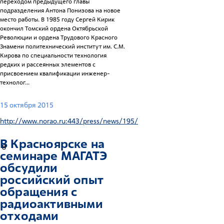
переходом предыдущего главы
подразделения Антона Понизова на новое
место работы. В 1985 году Сергей Кирик
окончил Томский ордена Октябрьской
Революции и ордена Трудового Красного
Знамени политехнический институт им. С.М.
Кирова по специальности технология
редких и рассеянных элементов с
присвоением квалификации инженер-
технолог...
15 октября 2015
http://www.norao.ru:443/press/news/195/
В
Красноярск
е на
8
семинаре МАГАТЭ
обсудили
российский опыт
обращения с
радиоактивными
отходами