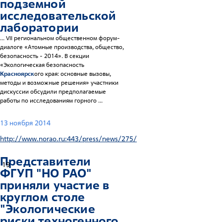
подземной
исследовательской
лаборатории
... VII региональном общественном форум-
диалоге «Атомные производства, общество,
безопасность - 2014». В секции
«Экологическая безопасность
Красноярск
ого края: основные вызовы,
методы и возможные решения» участники
дискуссии обсудили предполагаемые
работы по исследованиям горного ...
13 ноября 2014
http://www.norao.ru:443/press/news/275/
Представители
19
ФГУП "НО РАО"
приняли участие в
круглом столе
"Экологические
риски техногенного