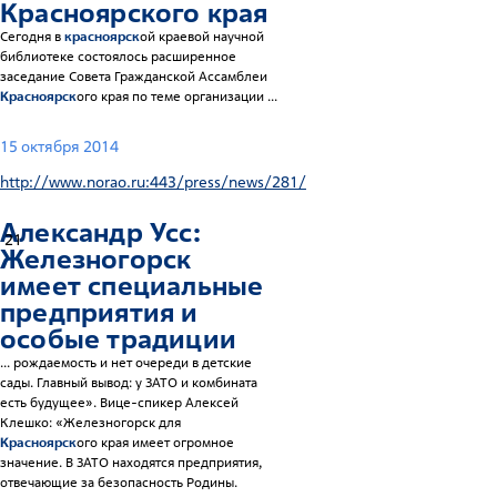
Красноярск
ого края
Сегодня в
красноярск
ой краевой научной
библиотеке состоялось расширенное
заседание Совета Гражданской Ассамблеи
Красноярск
ого края по теме организации ...
15 октября 2014
http://www.norao.ru:443/press/news/281/
Александр Усс:
21
Железногорск
имеет специальные
предприятия и
особые традиции
... рождаемость и нет очереди в детские
сады. Главный вывод: у ЗАТО и комбината
есть будущее». Вице-спикер Алексей
Клешко: «Железногорск для
Красноярск
ого края имеет огромное
значение. В ЗАТО находятся предприятия,
отвечающие за безопасность Родины.