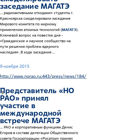
заседание
МАГАТЭ
... радиоактивными отходами» студенты г.
Красноярска смоделировали заседание
Мирового комитета по мирному
применению атомных технологий (
МАГАТЭ
).
Ключевой вопрос на повестке дня -
«Гражданское и научное сообщество на
пути решения проблем ядерного
наследия». В ходе заседания ...
9 ноября 2015
http://www.norao.ru:443/press/news/184/
Представитель «НО
3
РАО» принял
участие в
международной
встрече
МАГАТЭ
... РАО и корпоративным функциям Денис
Егоров в составе делегации Общественного
совета Госкорпорации «Росатом» принял