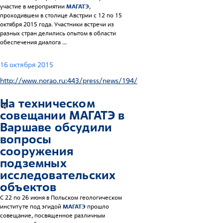
участие в мероприятии
МАГАТЭ
,
проходившем в столице Австрии с 12 по 15
октября 2015 года. Участники встречи из
разных стран делились опытом в области
обеспечения диалога ...
16 октября 2015
http://www.norao.ru:443/press/news/194/
На техническом
4
совещании
МАГАТЭ
в
Варшаве обсудили
вопросы
сооружения
подземных
исследовательских
объектов
С 22 по 26 июня в Польском геологическом
институте под эгидой
МАГАТЭ
прошло
совещание, посвященное различным