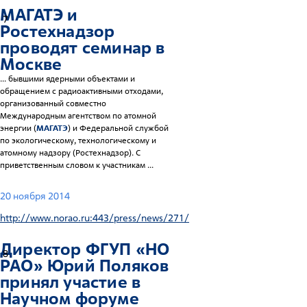
МАГАТЭ
и
7
Ростехнадзор
проводят семинар в
Москве
... бывшими ядерными объектами и
обращением с радиоактивными отходами,
организованный совместно
Международным агентством по атомной
энергии (
МАГАТЭ
) и Федеральной службой
по экологическому, технологическому и
атомному надзору (Ростехнадзор). С
приветственным словом к участникам ...
20 ноября 2014
http://www.norao.ru:443/press/news/271/
Директор ФГУП «НО
8
РАО» Юрий Поляков
принял участие в
Научном форуме