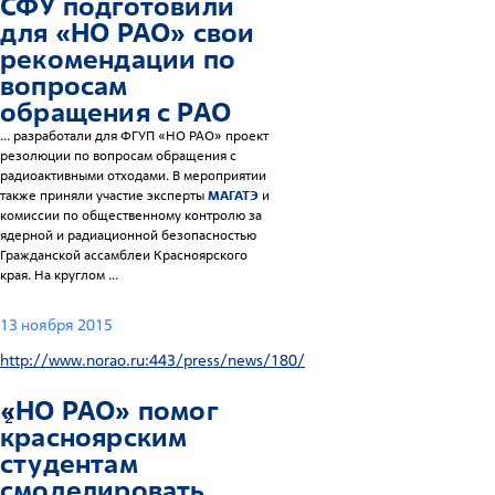
СФУ подготовили
для «НО РАО» свои
рекомендации по
вопросам
обращения с РАО
... разработали для ФГУП «НО РАО» проект
резолюции по вопросам обращения с
радиоактивными отходами. В мероприятии
также приняли участие эксперты
МАГАТЭ
и
комиссии по общественному контролю за
ядерной и радиационной безопасностью
Гражданской ассамблеи Красноярского
края. На круглом ...
13 ноября 2015
http://www.norao.ru:443/press/news/180/
«НО РАО» помог
2
красноярским
студентам
смоделировать