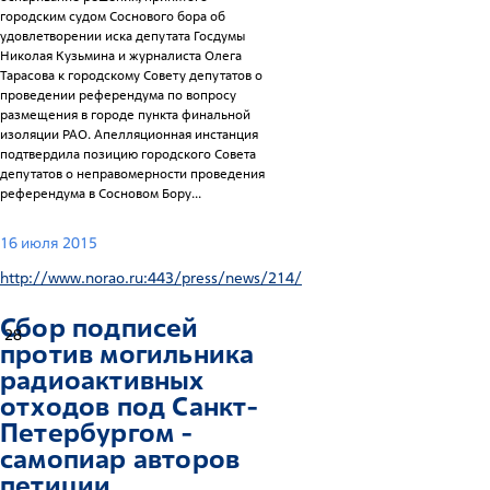
городским судом Соснового бора об
удовлетворении иска депутата Госдумы
Николая Кузьмина и журналиста Олега
Тарасова к городскому Совету депутатов о
проведении референдума по вопросу
размещения в городе пункта финальной
изоляции РАО. Апелляционная инстанция
подтвердила позицию городского Совета
депутатов о неправомерности проведения
референдума в Сосновом Бору...
16 июля 2015
http://www.norao.ru:443/press/news/214/
Сбор подписей
28
против могильника
радиоактивных
отходов под Санкт-
Петербургом -
самопиар авторов
петиции