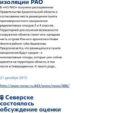
изоляции РАО
В «НО РАО» получено распоряжение
Правительства Архангельской области о
согласовании места размещения пункта
приповерхностного захоронения
радиоактивных отходов 3 и 4 классов.
Территорией для изучения возможности
сооружения объекта станет юго-западная
часть острова Южного архипелага Новая
Земля в районе губы Башмачная.
Предполагается, что размещаться в пункте
захоронения будут средне- и
низкоактивные отходы, которые уже сейчас
хранятся на территории области, в том
числе в Северодвинске. К такого рода...
21 декабря 2015
http://www.norao.ru:443/press/news/486/
В Северске
8
состоялось
обсуждение оценки