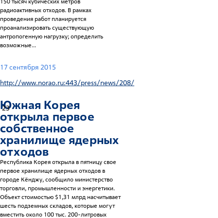
150 тысяч кубических метров
радиоактивных отходов. В рамках
проведения работ планируется
проанализировать существующую
антропогенную нагрузку; определить
возможные...
17 сентября 2015
http://www.norao.ru:443/press/news/208/
Южная Корея
23
открыла первое
собственное
хранилище ядерных
отходов
Республика Корея открыла в пятницу свое
первое хранилище ядерных отходов в
городе Кёнджу, сообщило министерство
торговли, промышленности и энергетики.
Объект стоимостью $1,31 млрд насчитывает
шесть подземных складов, которые могут
вместить около 100 тыс. 200-литровых