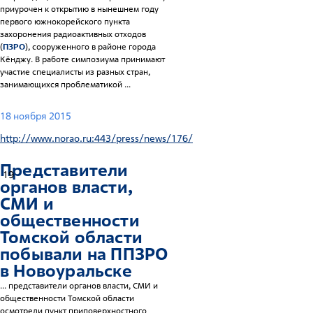
приурочен к открытию в нынешнем году
первого южнокорейского пункта
захоронения радиоактивных отходов
(
ПЗРО
), сооруженного в районе города
Кёнджу. В работе симпозиума принимают
участие специалисты из разных стран,
занимающихся проблематикой ...
18 ноября 2015
http://www.norao.ru:443/press/news/176/
Представители
19
органов власти,
СМИ и
общественности
Томской области
побывали на П
ПЗРО
в Новоуральске
... представители органов власти, СМИ и
общественности Томской области
осмотрели пункт приповерхностного