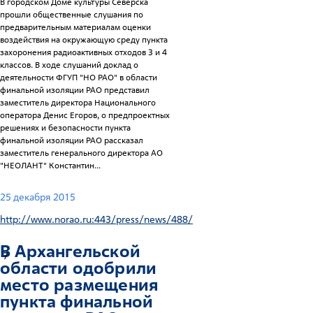
В городском Доме культуры Северска
прошли общественные слушания по
предварительным материалам оценки
воздействия на окружающую среду пункта
захоронения радиоактивных отходов 3 и 4
классов. В ходе слушаний доклад о
деятельности ФГУП "НО РАО" в области
финальной изоляции РАО представил
заместитель директора Национального
оператора Денис Егоров, о предпроектных
решениях и безопасности пункта
финальной изоляции РАО рассказал
заместитель генерального директора АО
"НЕОЛАНТ" Константин...
25 декабря 2015
http://www.norao.ru:443/press/news/488/
В Архангельской
7
области одобрили
место размещения
пункта финальной