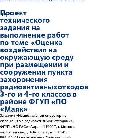
Проект
17
технического
задания на
выполнение работ
по теме «Оценка
воздействия на
окружающую среду
при размещении и
сооружении пункта
захоронения
радиоактивныхотходов
3-го и 4-го классов в
районе ФГУП «ПО
«Маяк»
Заказчик «Национальный оператор по
обращению с радиоактивными отходами» -
ФГУП «НО РАО» (Адрес: 119017, г. Москва,
ул. Пятницкая, д. 49А, стр. 2, тел.: 8-495-
967-94-46) на основании Положения об