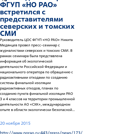
ФГУП «НО РАО»
встретился с
представителями
северских и томских
СМИ
Руководитель ЦОС ФГУП «НО РАО» Никита
Медянцев провел пресс-семинар с
журналистами северских и томских СМИ. В
рамках семинара была представлена
информация об экологической
деятельности Российской Федерации и
национального оператора по обращению с
радиоактивными отходами по созданию
системы финальной изоляции
радиоактивных отходов, планах по
созданию пункта финальной изоляции РАО
3 и 4 классов на территории промышленной
деятельности АО «СХК», международном
опыте в области экологически безопасной...
20 ноября 2015
http://www.norao.ru:443/press/news/173/