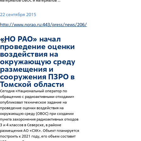
материалов ОВОС и материалов ...
22 сентября 2015
http://www.norao.ru:443/press/news/206/
«НО РАО» начал
22
проведение оценки
воздействия на
окружающую среду
размещения и
сооружения
ПЗРО
в
Томской области
Сегодня «Национальный оператор по
обращению с радиоактивными отходами»
опубликовал техническое задание на
проведение оценки воздействия на
окружающую среду (ОВОС) при создании
пункта захоронения радиоактивных отходов
3 и 4 классов в Северске, в районе
размещения АО «СХК». Объект планируется
построить к 2021 году, его объем составит