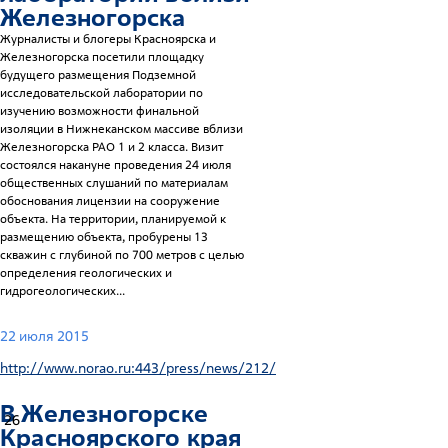
Железногорска
Журналисты и блогеры Красноярска и
Железногорска посетили площадку
будущего размещения Подземной
исследовательской лаборатории по
изучению возможности финальной
изоляции в Нижнеканском массиве вблизи
Железногорска РАО 1 и 2 класса. Визит
состоялся накануне проведения 24 июля
общественных слушаний по материалам
обоснования лицензии на сооружение
объекта. На территории, планируемой к
размещению объекта, пробурены 13
скважин с глубиной по 700 метров с целью
определения геологических и
гидрогеологических...
22 июля 2015
http://www.norao.ru:443/press/news/212/
В Железногорске
26
Красноярского края