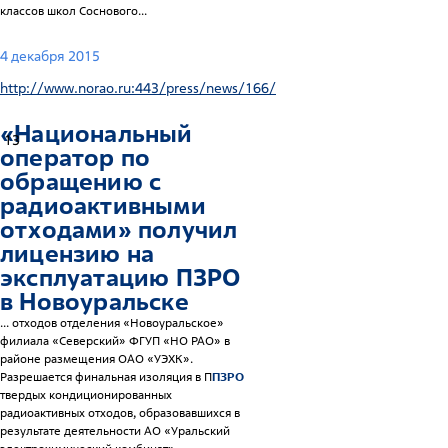
классов школ Соснового...
4 декабря 2015
http://www.norao.ru:443/press/news/166/
«Национальный
13
оператор по
обращению с
радиоактивными
отходами» получил
лицензию на
эксплуатацию
ПЗРО
в Новоуральске
... отходов отделения «Новоуральское»
филиала «Северский» ФГУП «НО РАО» в
районе размещения ОАО «УЭХК».
Разрешается финальная изоляция в П
ПЗРО
твердых кондиционированных
радиоактивных отходов, образовавшихся в
результате деятельности АО «Уральский