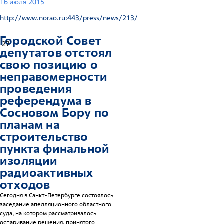
16 июля 2015
http://www.norao.ru:443/press/news/213/
Городской Совет
27
депутатов отстоял
свою позицию о
неправомерности
проведения
референдума в
Сосновом Бору по
планам на
строительство
пункта финальной
изоляции
радиоактивных
отходов
Сегодня в Санкт-Петербурге состоялось
заседание апелляционного областного
суда, на котором рассматривалось
оспаривание решения, принятого