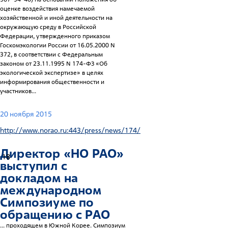
оценке воздействия намечаемой
хозяйственной и иной деятельности на
окружающую среду в Российской
Федерации, утвержденного приказом
Госкомэкологии России от 16.05.2000 N
372, в соответствии с Федеральным
законом от 23.11.1995 N 174-ФЗ «Об
экологической экспертизе» в целях
информирования общественности и
участников...
20 ноября 2015
http://www.norao.ru:443/press/news/174/
Директор «НО РАО»
18
выступил с
докладом на
международном
Симпозиуме по
обращению с РАО
... проходящем в Южной Корее. Симпозиум