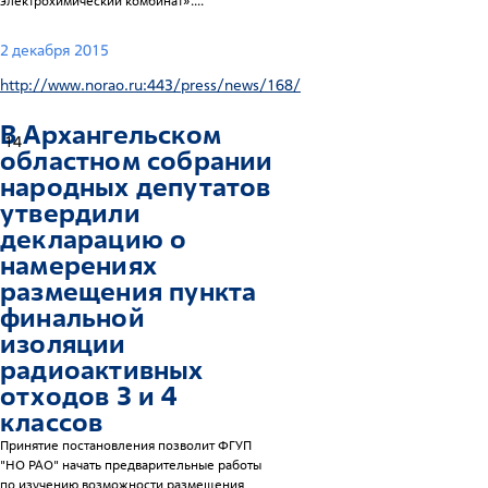
электрохимический комбинат»....
2 декабря 2015
http://www.norao.ru:443/press/news/168/
В Архангельском
14
областном собрании
народных депутатов
утвердили
декларацию о
намерениях
размещения пункта
финальной
изоляции
радиоактивных
отходов 3 и 4
классов
Принятие постановления позволит ФГУП
"НО РАО" начать предварительные работы
по изучению возможности размещения