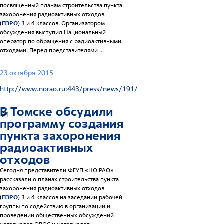
посвященный планам строительства пункта
захоронения радиоактивных отходов
(
ПЗРО
) 3 и 4 классов. Организатором
обсуждения выступил Национальный
оператор по обращения с радиоактивными
отходами. Перед представителями ...
23 октября 2015
http://www.norao.ru:443/press/news/191/
В Томске обсудили
21
программу создания
пункта захоронения
радиоактивных
отходов
Сегодня представители ФГУП «НО РАО»
рассказали о планах строительства пункта
захоронения радиоактивных отходов
(
ПЗРО
) 3 и 4 классов на заседании рабочей
группы по содействию в организации и
проведении общественных обсуждений