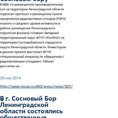
В МВК по размещению производительных
сил на территории Ленинградской области
подписан протокол о размещении пункта
захоронения радиоактивных отходов (ПЗРО)
низкого и среднего уровня активности в
районе размещения Ленинградского
отделения филиала «Северо-Западный
территориальный округ ФГУП «РосРАО» на
территории Сосновоборского городского
округа Ленинградской области. Инвестором
в данном проекте выступает ФГУП
«Национальный оператор по обращению с
радиоактивными отходами». Объект
рассчитан на...
29 мая 2014
http://www.norao.ru:443/press/news/307/
В г.
Сосновый Бор
5
Ленинградской
области состоялись
общественные