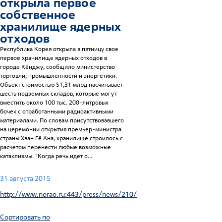
открыла первое
собственное
хранилище ядерных
отходов
Республика Корея открыла в пятницу свое
первое хранилище ядерных отходов в
городе Кёнджу, сообщило министерство
торговли, промышленности и энергетики.
Объект стоимостью $1,31 млрд насчитывает
шесть подземных складов, которые могут
вместить около 100 тыс. 200-литровых
бочек с отработанными радиоактивными
материалами. По словам присутствовавшего
на церемонии открытия премьер-министра
страны Хван Гё Ана, хранилище строилось с
расчетом перенести любые возможные
катаклизмы. "Когда речь идет о...
31 августа 2015
http://www.norao.ru:443/press/news/210/
Сортировать по