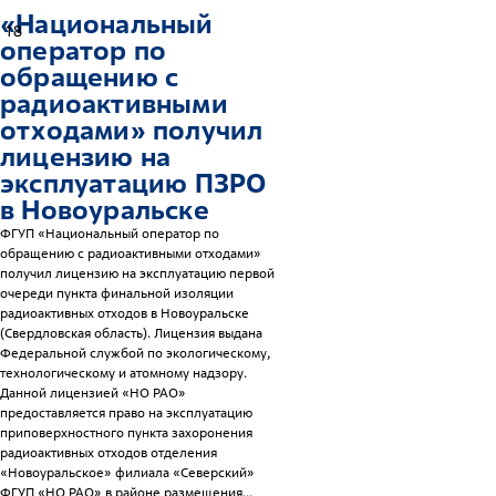
«Национальный
18
оператор по
обращению с
радиоактивными
отходами» получил
лицензию на
эксплуатацию ПЗРО
в Новоуральске
ФГУП «Национальный оператор по
обращению с радиоактивными отходами»
получил лицензию на эксплуатацию первой
очереди пункта финальной изоляции
радиоактивных отходов в Новоуральске
(Свердловская область). Лицензия выдана
Федеральной службой по экологическому,
технологическому и атомному надзору.
Данной лицензией «НО РАО»
предоставляется право на эксплуатацию
приповерхностного пункта захоронения
радиоактивных отходов отделения
«Новоуральское» филиала «Северский»
ФГУП «НО РАО» в районе размещения...