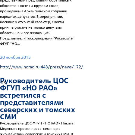
представители предприятия обратились к
общественности на круглом столе,
прошедшем в Архангельском собрании
народных депутатов. В мероприятии,
носившем открытый характер, смогли
принять участие не только депутаты
области, но и все желающие.
Представители Госкорпорации "Росатом" и
ФГУП "НО...
20 ноября 2015
http://www.norao.ru:443/press/news/172/
Руководитель ЦОС
23
ФГУП «НО РАО»
встретился с
представителями
северских и томских
СМИ
Руководитель ЦОС ФГУП «НО РАО» Никита
Медянцев провел пресс-семинар с
журналистами северских и томских СМИ. В