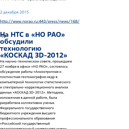
2 декабря 2015
http://www.norao.ru:443/press/news/168/
На НТС в «НО РАО»
19
обсудили
технологию
«КОСКАД 3D-2012»
На научно-техническом совете, прошедшем
27 ноября в офисе «НО РАО», состоялось
обсуждение работы «Анизотропная и
плотностная геотомография недр в
компьютерной технологии статистического
и спектрально-корреляционного анализа
данных «КОСКАД 3D-2012». Методика,
изложенная в данной работе, была
разработана коллективом ученых
Федерального государственного
бюджетного учреждения высшего
профессионального образования
«Российский государственный
геологоразведочный университет имени