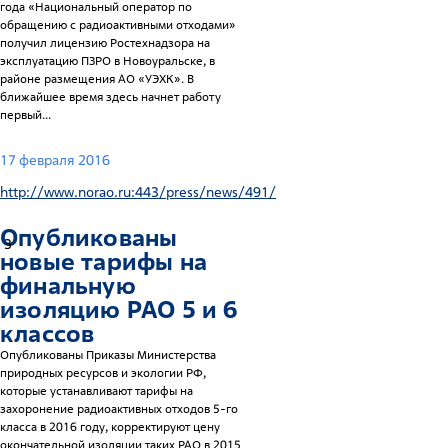
года «Национальный оператор по
обращению с радиоактивными отходами»
получил лицензию Ростехнадзора на
эксплуатацию ПЗРО в Новоуральске, в
районе размещения АО «УЭХК». В
ближайшее время здесь начнет работу
первый...
17 февраля 2016
http://www.norao.ru:443/press/news/491/
Опубликованы
3
новые тарифы на
финальную
изоляцию РАО 5 и 6
классов
Опубликованы Приказы Министерства
природных ресурсов и экологии РФ,
которые устанавливают тарифы на
захоронение радиоактивных отходов 5-го
класса в 2016 году, корректируют цену
окончательной изоляции таких РАО в 2015