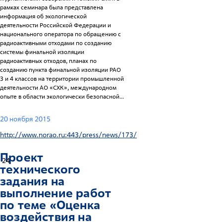
рамках семинара была представлена
информация об экологической
деятельности Российской Федерации и
национального оператора по обращению с
радиоактивными отходами по созданию
системы финальной изоляции
радиоактивных отходов, планах по
созданию пункта финальной изоляции РАО
3 и 4 классов на территории промышленной
деятельности АО «СХК», международном
опыте в области экологически безопасной...
20 ноября 2015
http://www.norao.ru:443/press/news/173/
Проект
24
технического
задания на
выполнение работ
по теме «Оценка
воздействия на