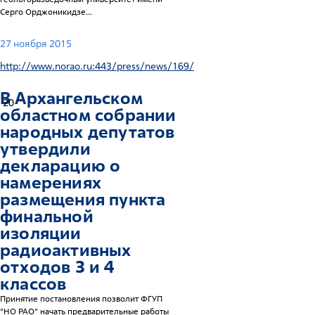
Серго Орджоникидзе...
27 ноября 2015
http://www.norao.ru:443/press/news/169/
В Архангельском
20
областном собрании
народных депутатов
утвердили
декларацию о
намерениях
размещения пункта
финальной
изоляции
радиоактивных
отходов 3 и 4
классов
Принятие постановления позволит ФГУП
"НО РАО" начать предварительные работы