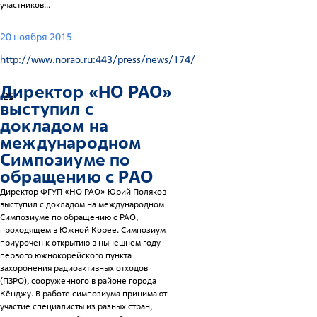
участников...
20 ноября 2015
http://www.norao.ru:443/press/news/174/
Директор «НО РАО»
25
выступил с
докладом на
международном
Симпозиуме по
обращению с РАО
Директор ФГУП «НО РАО» Юрий Поляков
выступил с докладом на международном
Симпозиуме по обращению с РАО,
проходящем в Южной Корее. Симпозиум
приурочен к открытию в нынешнем году
первого южнокорейского пункта
захоронения радиоактивных отходов
(ПЗРО), сооруженного в районе города
Кёнджу. В работе симпозиума принимают
участие специалисты из разных стран,