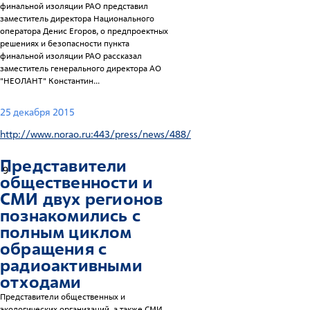
финальной изоляции РАО представил
заместитель директора Национального
оператора Денис Егоров, о предпроектных
решениях и безопасности пункта
финальной изоляции РАО рассказал
заместитель генерального директора АО
"НЕОЛАНТ" Константин...
25 декабря 2015
http://www.norao.ru:443/press/news/488/
Представители
9
общественности и
СМИ двух регионов
познакомились с
полным циклом
обращения с
радиоактивными
отходами
Представители общественных и
экологических организаций, а также СМИ