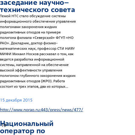
заседание научно–
технического совета
Темой НТС стало обсуждение системы
информационного обеспечения управления
полигонами захоронения жидких
радиоактивных отходов на примере
полигона филиала «Северский» ФГУП «НО
РАО». Докладчик, доктор физико-
математических наук, профессор СТИ НИЯУ
МИФИ Михаил Носков рассказал о том, как
ведется разработка информационной
системы, направленной на обеспечение
высокой эффективности управления
полигоном глубинного захоронения жидких
радиоактивных отходов (ЖРО). Работа
состоит из трех этапов, два из которых...
15 декабря 2015
http://www.norao.ru:443/press/news/477/
Национальный
13
оператор по