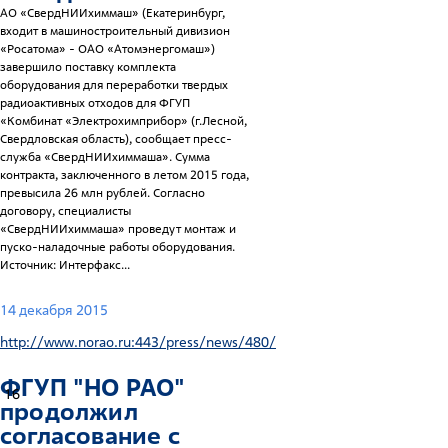
АО «СвердНИИхиммаш» (Екатеринбург,
входит в машиностроительный дивизион
«Росатома» - ОАО «Атомэнергомаш»)
завершило поставку комплекта
оборудования для переработки твердых
радиоактивных отходов для ФГУП
«Комбинат «Электрохимприбор» (г.Лесной,
Свердловская область), сообщает пресс-
служба «СвердНИИхиммаша». Сумма
контракта, заключенного в летом 2015 года,
превысила 26 млн рублей. Согласно
договору, специалисты
«СвердНИИхиммаша» проведут монтаж и
пуско-наладочные работы оборудования.
Источник: Интерфакс...
14 декабря 2015
http://www.norao.ru:443/press/news/480/
ФГУП "НО РАО"
16
продолжил
согласование с