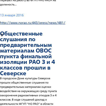
перешел на работу во ФГУП «НО РАО» на
должность...
13 января 2016
http://www.norao.ru:443/press/news/481/
Общественные
8
слушания по
предварительным
материалам ОВОС
пункта финальной
изоляции РАО 3 и 4
классов прошли в
Северске
В городском Доме культуры Северска
прошли общественные слушания по
предварительным материалам оценки
воздействия на окружающую среду пункта
захоронения радиоактивных отходов 3 и 4
классов. В ходе слушаний доклад о
деятельности ФГУП "НО РАО" в области