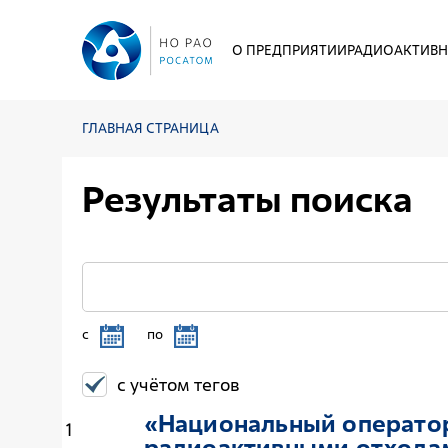
О ПРЕДПРИЯТИИ
РАДИОАКТИВН
ГЛАВНАЯ СТРАНИЦА
Результаты поиска
c
по
с учётом тегов
«Национальный операто
1
радиоактивными отхода