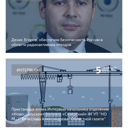
Денис Егоров: обеспечим безопасность России в
области радиоактивных отходов
5
октября
ИНТЕРВЬЮ
2016
Пристанище атома.Интервью начальника отделения
«Новоуральское» филиала «Северский» ФГУП "НО
РАО" Вячеслава Александрова "Областной газете"