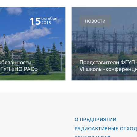
15
октября
НОВОСТИ
2015
обязанности
Представители ФГУП 
ФГУП «НО РАО»
VI школы-конференц
О ПРЕДПРИЯТИИ
РАДИОАКТИВНЫЕ ОТХО