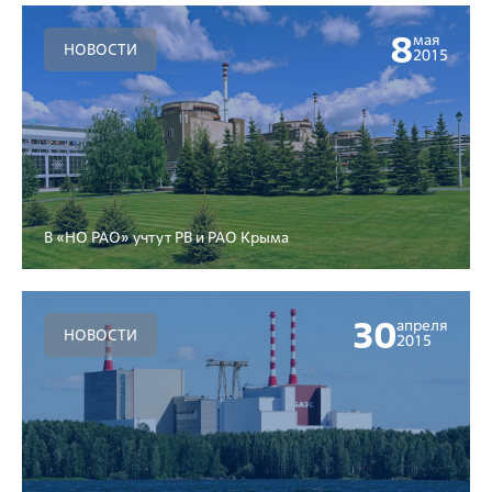
8
мая
НОВОСТИ
2015
В «НО РАО» учтут РВ и РАО Крыма
30
апреля
НОВОСТИ
2015