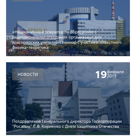
«Национальный оператор по обращению с
радиоактивными отходами» организовал для
красноярских учителей семинар с участием известного
физика-теоретика
19
февраля
НОВОСТИ
2015
Поздравление Генерального директора Госкорпорации
"Росатом" С.В. Кириенко с Днем защитника Отечества