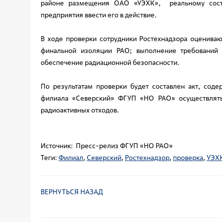
районе размещения ОАО «УЭХК», реальному состо
предприятия ввести его в действие.
В ходе проверки сотрудники Ростехнадзора оцениваю
финальной изоляции РАО; выполнение требований 
обеспечение радиационной безопасности.
По результатам проверки будет составлен акт, сод
филиала «Северский» ФГУП «НО РАО» осуществлять 
радиоактивных отходов.
Источник: Пресс-релиз ФГУП «НО РАО»
Теги:
Филиал
,
Северский
,
Ростехнадзор
,
проверка
,
УЭХ
ВЕРНУТЬСЯ НАЗАД