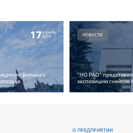
17
апреля
НОВОСТИ
2015
уждение фильма о
"НО РАО" представил
 отходов
экспозицию гнейсов 
О ПРЕДПРИЯТИИ