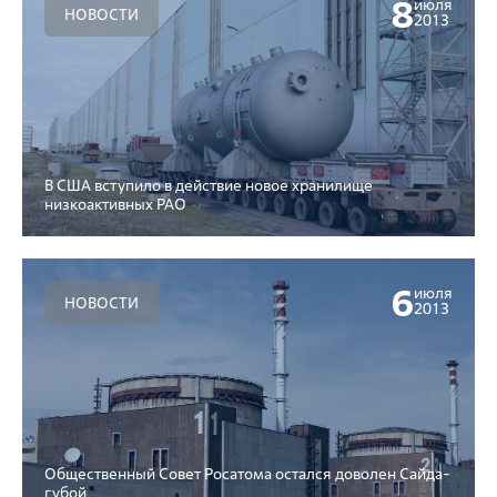
8
июля
НОВОСТИ
2013
В США вступило в действие новое хранилище
низкоактивных РАО
6
июля
НОВОСТИ
2013
Общественный Совет Росатома остался доволен Сайда-
губой