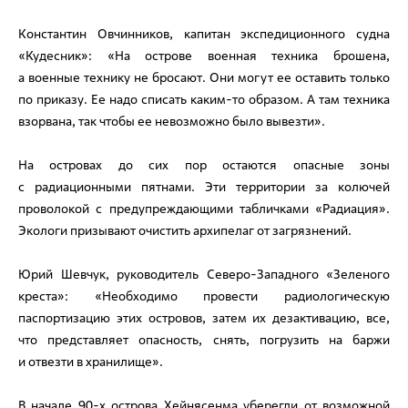
Константин Овчинников
, капитан экспедиционного судна
«Кудесник»: «На острове военная техника брошена,
а военные технику не бросают. Они могут ее оставить только
по приказу. Ее надо списать каким-то образом. А там техника
взорвана, так чтобы ее невозможно было вывезти».
На островах до сих пор остаются опасные зоны
с радиационными пятнами. Эти территории за колючей
проволокой с предупреждающими табличками «Радиация».
Экологи призывают очистить архипелаг от загрязнений.
Юрий Шевчук
, руководитель Северо-Западного «Зеленого
креста»: «Необходимо провести радиологическую
паспортизацию этих островов, затем их дезактивацию, все,
что представляет опасность, снять, погрузить на баржи
и отвезти в хранилище».
В начале 90-х острова Хейнясенма уберегли от возможной