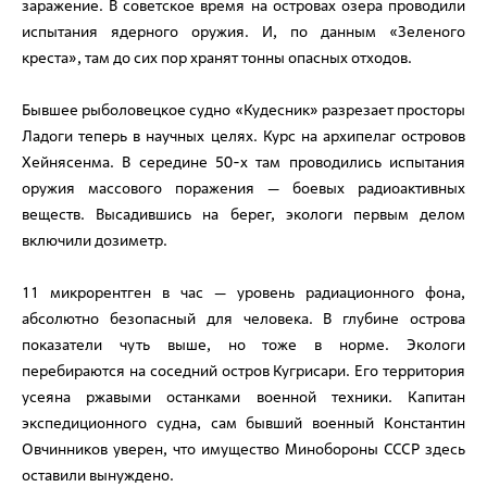
заражение. В советское время на островах озера проводили
испытания ядерного оружия. И, по данным «Зеленого
креста», там до сих пор хранят тонны опасных отходов.
Бывшее рыболовецкое судно «Кудесник» разрезает просторы
Ладоги теперь в научных целях. Курс на архипелаг островов
Хейнясенма. В середине 50-х там проводились испытания
оружия массового поражения — боевых радиоактивных
веществ. Высадившись на берег, экологи первым делом
включили дозиметр.
11 микрорентген в час — уровень радиационного фона,
абсолютно безопасный для человека. В глубине острова
показатели чуть выше, но тоже в норме. Экологи
перебираются на соседний остров Кугрисари. Его территория
усеяна ржавыми останками военной техники. Капитан
экспедиционного судна, сам бывший военный Константин
Овчинников уверен, что имущество Минобороны СССР здесь
оставили вынуждено.