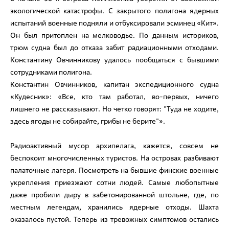
экологической катастрофы. С закрытого полигона ядерных
испытаний военные подняли и отбуксировали эсминец «Кит».
Он был притоплен на мелководье. По данным историков,
трюм судна был до отказа забит радиационными отходами.
Константину Овчинникову удалось пообщаться с бывшими
сотрудниками полигона.
Константин Овчинников
, капитан экспедиционного судна
«Кудесник»: «Все, кто там работал, во-первых, ничего
лишнего не рассказывают. Но четко говорят: "Туда не ходите,
здесь ягоды не собирайте, грибы не берите"».
Радиоактивный мусор архипелага, кажется, совсем не
беспокоит многочисленных туристов. На островах разбивают
палаточные лагеря. Посмотреть на бывшие финские военные
укрепления приезжают сотни людей. Самые любопытные
даже пробили дыру в забетонированной штольне, где, по
местным легендам, хранились ядерные отходы. Шахта
оказалось пустой. Теперь из тревожных симптомов остались