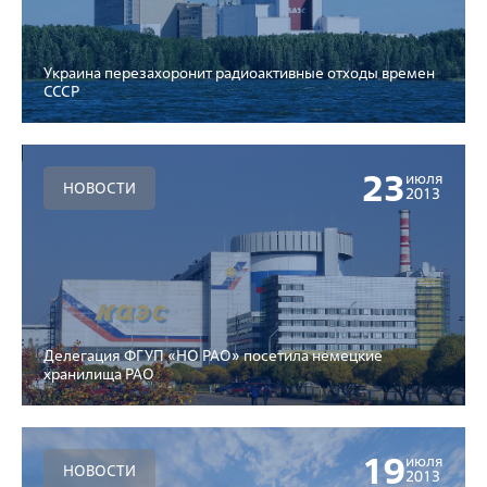
Украина перезахоронит радиоактивные отходы времен
СССР
23
июля
НОВОСТИ
2013
Делегация ФГУП «НО РАО» посетила немецкие
хранилища РАО
19
июля
НОВОСТИ
2013