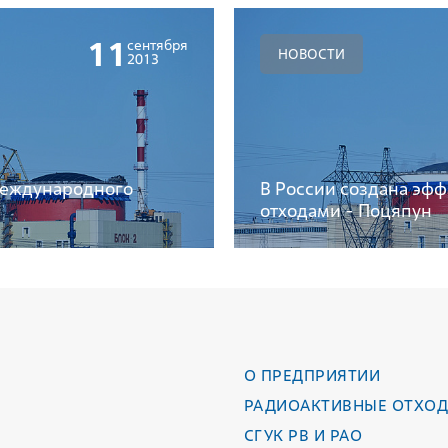
11
сентября
НОВОСТИ
2013
 Международного
В России создана эф
отходами - Поцяпун
О ПРЕДПРИЯТИИ
РАДИОАКТИВНЫЕ ОТХО
СГУК РВ И РАО