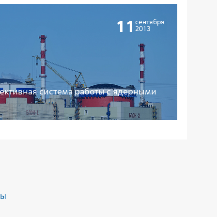
11
сентября
2013
фективная система работы с ядерными
ДЫ