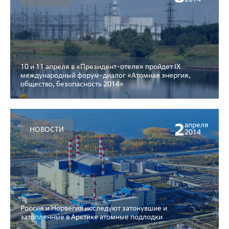
10 и 11 апреля в «Президент-отеле» пройдет IX
международный форум-диалог «Атомная энергия,
общество, безопасность 2014»
2
апреля
НОВОСТИ
2014
Россия и Норвегия исследуют затонувшие и
затопленные в Арктике атомные подлодки