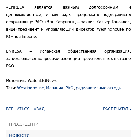
«ENRESA является важным долгосрочным и
ценнымклиентом, и мы рады продолжать поддерживать
еехранилище РАО «Эль Кабриль», – заявил Хавьер Гонсалес,
вице-президент и управляющий директор Westinghouse по
Южной Европе.
ENRESA – испанская общественная организация,
занимающаяся вопросами изоляции произведенных в стране
РАО.
Источник: WatchListNews
Теги:
Westinghouse
,
Испания
,
РАО
,
радиоактивные отходы
ВЕРНУТЬСЯ НАЗАД
РАСПЕЧАТАТЬ
ПРЕСС-ЦЕНТР
НОВОСТИ