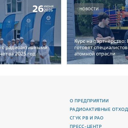
26
июня
НОВОСТИ
2026
Курс на партнёрство
 с радиоактивными
готовят специалисто
ет за 2025 год
атомной отрасли
О ПРЕДПРИЯТИИ
РАДИОАКТИВНЫЕ ОТХО
СГУК РВ И РАО
ПРЕСС-ЦЕНТР