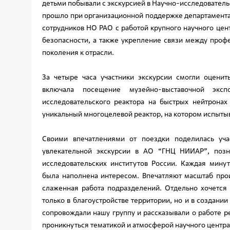
детьми побывали с экскурсией в Научно-исследовател
прошло при организационной поддержке департамента
сотрудников НО РАО с работой крупного научного цен
безопасности, а также укрепление связи между про
поколения к отрасли.
За четыре часа участники экскурсии смогли оцени
включала посещение музейно-выставочной эксп
исследовательского реактора на быстрых нейтрона
уникальный многоцелевой реактор, на котором испыты
Своими впечатлениями от поездки поделилась уча
увлекательной экскурсии в АО “ГНЦ НИИАР”, позн
исследовательских институтов России. Каждая мин
была наполнена интересом. Впечатляют масштаб прои
слаженная работа подразделений. Отдельно хочется
только в благоустройстве территории, но и в создани
сопровождали нашу группу и рассказывали о работе р
проникнуться тематикой и атмосферой научного центра