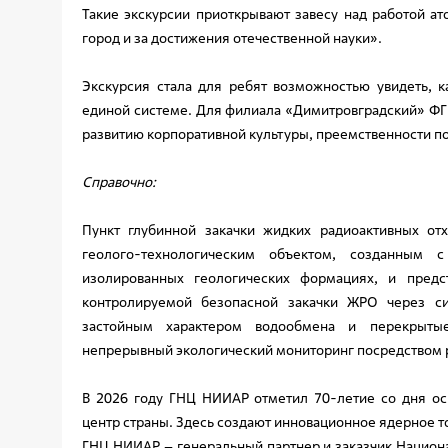
Такие экскурсии приоткрывают завесу над работой а
город и за достижения отечественной науки».
Экскурсия стала для ребят возможностью увидеть, ка
единой системе. Для филиала «Димитровградский» ФГ
развитию корпоративной культуры, преемственности по
Справочно:
Пункт глубинной закачки жидких радиоактивных о
геолого-технологическим объектом, созданным
изолированных геологических формациях, и предс
контролируемой безопасной закачки ЖРО через си
застойным характером водообмена и перекрыты
непрерывный экологический мониторинг посредством 
В 2026 году ГНЦ НИИАР отметил 70-летие со дня ос
центр страны. Здесь создают инновационное ядерное 
ГНЦ НИИАР – генеральный партнер и заказчик Национ