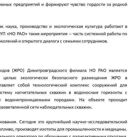
томных предприятий и формируют чувство гордости за родной
к наука, производство и экологическая культура работают в
УП «НО РАО» такие мероприятия – часть системной работы по
колений и открытого диалога с семьями сотрудников.
тходов (ЖРО) Димитровградского филиала НО РАО является
 с целью экологически безопасного размещения ЖРО в
тавляет собой технологический комплекс сооружений для
стему нагнетательных скважин в водоносные горизонты с
е водонепроницаемыми породами. На объекте проходит
разветвленной сети наблюдательных скважин.
нования. Сегодня это крупнейший научно-исследовательский
топливо, производят изотопы для промышленности и медицины.
ального оператора по обращению с радиоактивными отходами.