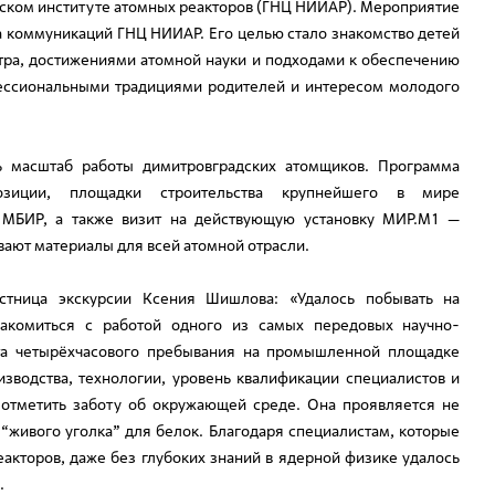
ьском институте атомных реакторов (ГНЦ НИИАР). Мероприятие
 коммуникаций ГНЦ НИИАР. Его целью стало знакомство детей
тра, достижениями атомной науки и подходами к обеспечению
фессиональными традициями родителей и интересом молодого
ть масштаб работы димитровградских атомщиков. Программа
озиции, площадки строительства крупнейшего в мире
х МБИР, а также визит на действующую установку МИР.М1 —
вают материалы для всей атомной отрасли.
стница экскурсии Ксения Шишлова: «Удалось побывать на
акомиться с работой одного из самых передовых научно-
ута четырёхчасового пребывания на промышленной площадке
зводства, технологии, уровень квалификации специалистов и
 отметить заботу об окружающей среде. Она проявляется не
и “живого уголка” для белок. Благодаря специалистам, которые
еакторов, даже без глубоких знаний в ядерной физике удалось
.