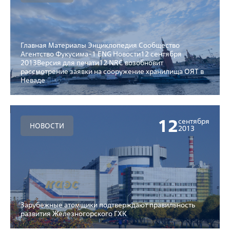
Главная Материалы Энциклопедия Сообщество
Агентство Фукусима-1 ENG Новости12 сентября
2013Версия для печати12 NRC возобновит
рассмотрение заявки на сооружение хранилища ОЯТ в
Неваде
12
сентября
НОВОСТИ
2013
Зарубежные атомщики подтверждают правильность
развития Железногорского ГХК