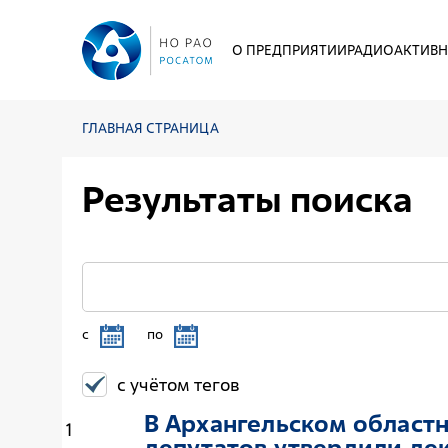
О ПРЕДПРИЯТИИ
РАДИОАКТИВН
ГЛАВНАЯ СТРАНИЦА
Результаты поиска
c
по
с учётом тегов
В Архангельском област
1
депутатов утвердили де