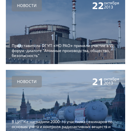
22
октября
НОВОСТИ
2013
Представители ФГУП «НО РАО» приняли участие в VI
форум-диалоге "Атомные производства, общество,
безопасность"
21
октября
НОВОСТИ
2013
В ЦИПКе наградили 2000-го участника семинаров по
основам учета и контроля радиоактивных веществ и