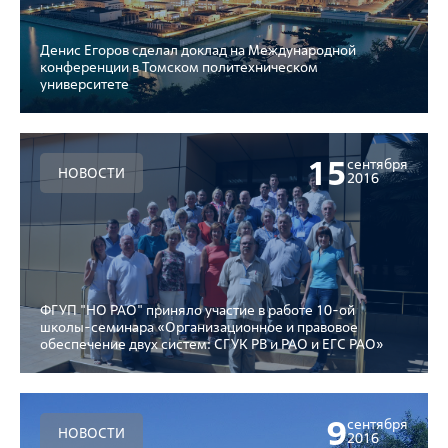
Денис Егоров сделал доклад на Международной
конференции в Томском политехническом
университете
15
сентября
НОВОСТИ
2016
ФГУП "НО РАО" приняло участие в работе 10-ой
школы-семинара «Организационное и правовое
обеспечение двух систем: СГУК РВ и РАО и ЕГС РАО»
9
сентября
НОВОСТИ
2016