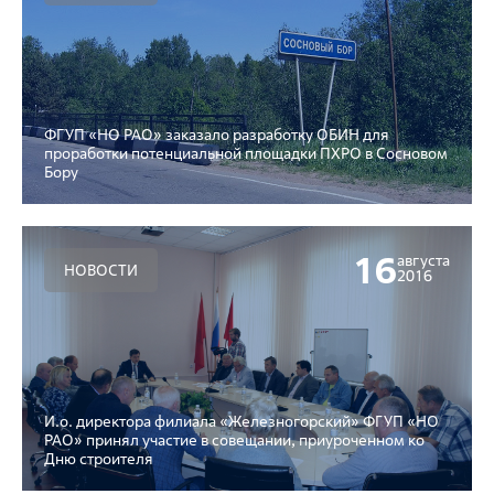
ФГУП «НО РАО» заказало разработку ОБИН для
проработки потенциальной площадки ПХРО в Сосновом
Бору
16
августа
НОВОСТИ
2016
И.о. директора филиала «Железногорский» ФГУП «НО
РАО» принял участие в совещании, приуроченном ко
Дню строителя