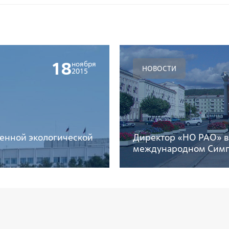
18
ноября
НОВОСТИ
2015
венной экологической
Директор «НО РАО» в
международном Симп