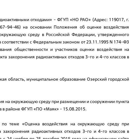
диоактивными отходами» - ФГУП «НО РАО» (Адрес: 119017, г.
5-967-94-46) на основании Положения об оценке воздействия
 окружающую среду в Российской Федерации, утвержденного
 в соответствии с Федеральным законом от 23.11.1995 N 174-ФЗ
вания общественности и участников оценки воздействия на
а захоронения радиоактивных отходов 3-го и 4-го классов в
ая область, муниципальное образование Озерский городской
ия на окружающую среду при размещении и сооружении пункта
в в районе ФГУП «ПО «Маяк» - 15.08.2015.
т по теме «Оценка воздействия на окружающую среду при
 захоронения радиоактивных отходов 3-го и 4-го классов в
с 24 ноября по 25 декабря 2015 года на официальном сайте