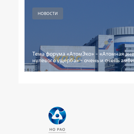
НОВОСТИ
Тема форума «АтомЭко» - «Атомная эне
нулевого ущерба» - очень и очень амб