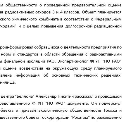
ям общественности о проведенной предварительной оценке
я радиоактивных отходов 3 и 4 классов. Объект планируется
ского химического комбината в соответствии с Федеральным
ходами" и с целью повышения долгосрочной радиационной
проинформировал собравшихся о деятельности предприятия по
 норм и стандартов в области обращения с радиоактивными
мы финальной изоляции РАО. Эксперт-эколог ФГУП "НО РАО"
й оценке воздействия на окружающую среду планируемого
авлена информация об основных технических решениях,
анилища.
 центра "Беллона" Александр Никитин рассказал о проводимой
представленного ФГУП "НО РАО" документа. Он подчеркнул
бъекта и призвал экологическую общественность Томска и
бщественного Совета Госкорпорации "Росатом" по размещению