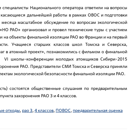
и специалисты Национального оператора ответили на вопросы
, касающиеся дальнейшей работы в рамках ОВОС и подготовки
а месяца масштабное обсуждение по вопросам экологической
«НО РАО» организовал и провел технические туры с участием
и на объекты финальной изоляции РАО во Франции и на первый
сти. Учащиеся старших классов школ Томска и Северска,
аг в атомный проект», познакомились с фильмом о финальной
ки VI школы-конференции молодых атомщиков Сибири-2015
оронения РАО. Представители СМИ Томска и Северска приняли
пектам экологической безопасности финальной изоляции РАО.
асть) состоятся общественные слушания по предварительным
ункта захоронения РАО 3 и 4 классов.
ые отходы
,
рао 3
,
4 классов
,
ПОВОС
,
предварительная оценка