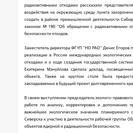
радиоактивными отходами рассказали представител
воздействия на окружающую среду пункта захоронени
создать в районе промышленной деятельности Сибир
законом №190 "Об обращении с радиоактивными от
безопасности отходов.
Заместитель директора ФГУП "НО РАО" Денис Егоров 
реализации в России международных экологических
отходами и о ходе создания государственной систе
Екатерина Мануйлова сделала доклад, посвященны
объекта. Также на круглом столе была предост
закладываемых в будущий проект долговременного хр
В своем выступлении председатель эколого-правового
работе по анализу, корректировке и дополнению 
важнейшее экологическое значение планируемого о
Северска к участию в деятельности рабочей группы О
объектов ядерной и радиационной безопасности.