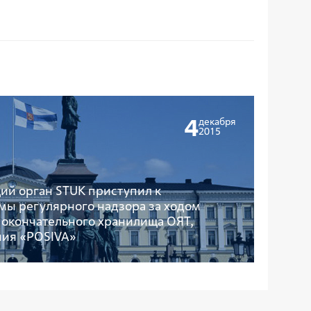
4
декабря
2015
й орган STUK приступил к
ы регулярного надзора за ходом
 окончательного хранилища ОЯТ,
ния «POSIVA»