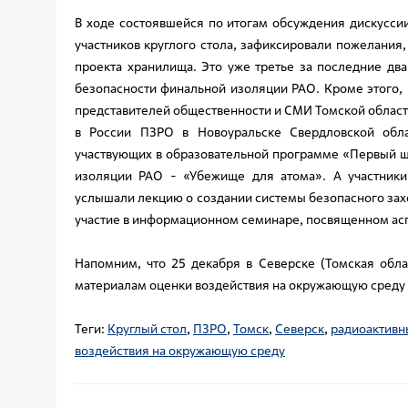
В ходе состоявшейся по итогам обсуждения дискусси
участников круглого стола, зафиксировали пожелания
проекта хранилища. Это уже третье за последние дв
безопасности финальной изоляции РАО. Кроме этого, 
представителей общественности и СМИ Томской област
в России ПЗРО в Новоуральске Свердловской обла
участвующих в образовательной программе «Первый ш
изоляции РАО - «Убежище для атома». А участни
услышали лекцию о создании системы безопасного зах
участие в информационном семинаре, посвященном ас
Напомним, что 25 декабря в Северске (Томская обл
материалам оценки воздействия на окружающую среду п
Теги:
Круглый стол
,
ПЗРО
,
Томск
,
Северск
,
радиоактивн
воздействия на окружающую среду