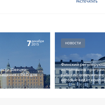
РАСПЕЧАТАТЬ
7
декабря
НОВОСТИ
2015
Финский регулирующи
ности Швеции
исполнению программ
ращения с РАО для
работ по сооружению
которые ведёт компа