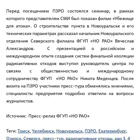
Перед посещением ПЗРО состоялся семинар, в рамках
которого представителям СМИ был показан фильм «Убежище
для атома». О строительстве пункта в Новоуральске и его
технических параметрах рассказал начальник Новоуральского
отделения Северского филиала ФГУП «НО РАО» Вячеслав
Александров. С презентацией о российском и
международном опыте создания систем финальной изоляции
радиоактивных отходов выступил руководитель центра по
связям с общественностью и международному
сотрудничеству ФГУП «НО РАО» Никита Медянцев. После
визита на ПЗРО участники пресс-тура обменялись мнениями,
специалисты предприятия подробно ответили на вопросы
журналистов.
Источник: Пресс-релиз ФГУП «НО РАО»
Теги:
Томск
,
Челябинск
,
Новоуральск
,
ПЗРО
,
Екатеринбург
,
Озерск
,
Северск
,
пресс-тур
,
радиоактивные отходы
,
рао 3
,
4